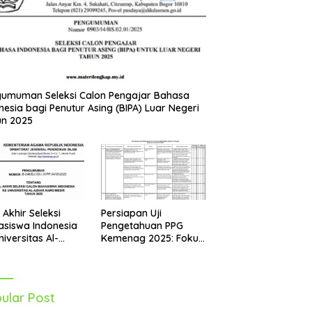
umuman Seleksi Calon Pengajar Bahasa
nesia bagi Penutur Asing (BIPA) Luar Negeri
un 2025
Persiapan Uji
l Akhir Seleksi
Pengetahuan PPG
siswa Indonesia
Kemenag 2025: Fokus
niversitas Al-
pada Mapel Al-Qur’an
r Mesir Tahun
Hadits
5 Diumumkan
ular Post