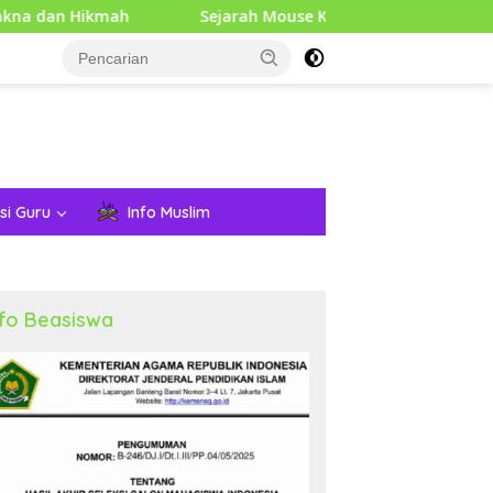
h
Sejarah Mouse Komputer: Dari Penemuan Awal hingg
si Guru
Info Muslim
nfo Beasiswa