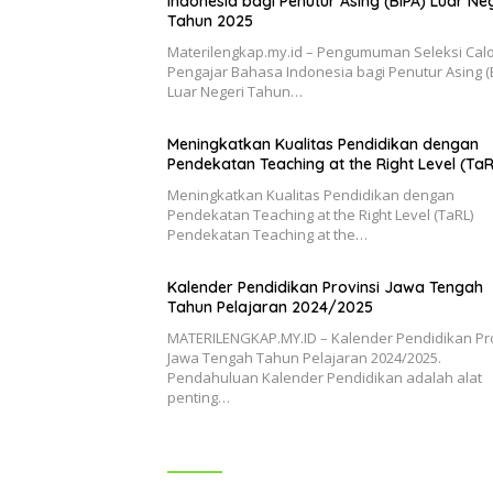
Indonesia bagi Penutur Asing (BIPA) Luar Ne
Tahun 2025
Materilengkap.my.id – Pengumuman Seleksi Cal
Pengajar Bahasa Indonesia bagi Penutur Asing (
Luar Negeri Tahun…
Meningkatkan Kualitas Pendidikan dengan
Pendekatan Teaching at the Right Level (TaR
Meningkatkan Kualitas Pendidikan dengan
Pendekatan Teaching at the Right Level (TaRL)
Pendekatan Teaching at the…
Kalender Pendidikan Provinsi Jawa Tengah
Tahun Pelajaran 2024/2025
MATERILENGKAP.MY.ID – Kalender Pendidikan Pr
Jawa Tengah Tahun Pelajaran 2024/2025.
Pendahuluan Kalender Pendidikan adalah alat
penting…