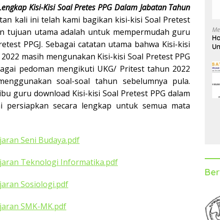
ngkap Kisi-Kisi Soal Pretes PPG Dalam Jabatan Tahun
kali ini telah kami bagikan kisi-kisi Soal Pretest
Me
an tujuan utama adalah untuk mempermudah guru
Ha
test PPGJ. Sebagai catatan utama bahwa Kisi-kisi
Un
D
 2022 masih mengunakan Kisi-kisi Soal Pretest PPG
agai pedoman mengikuti UKG/ Pritest tahun 2022
menggunakan soal-soal tahun sebelumnya pula.
bu guru download Kisi-kisi Soal Pretest PPG dalam
i persiapkan secara lengkap untuk semua mata
ajaran Seni Budaya.pdf
ajaran Teknologi Informatika.pdf
Ber
jaran Sosiologi.pdf
lajaran SMK-MK.pdf