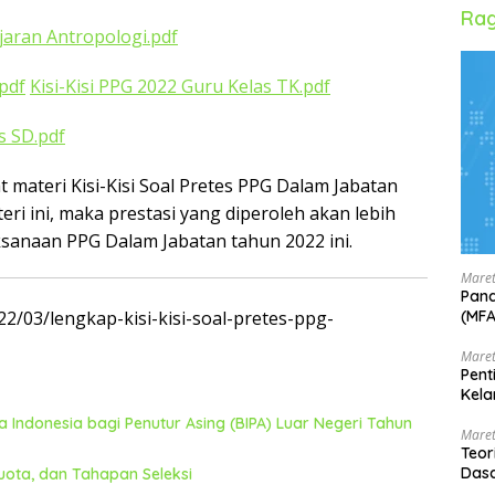
Rag
ajaran Antropologi.pdf
.pdf
Kisi-Kisi PPG 2022 Guru Kelas TK.pdf
s SD.pdf
 materi Kisi-Kisi Soal Pretes PPG Dalam Jabatan
i ini, maka prestasi yang diperoleh akan lebih
sanaan PPG Dalam Jabatan tahun 2022 ini.
Maret
Pand
(MF
2/03/lengkap-kisi-kisi-soal-pretes-ppg-
Maret
Pent
Kela
Indonesia bagi Penutur Asing (BIPA) Luar Negeri Tahun
Maret
Teor
Dasa
uota, dan Tahapan Seleksi