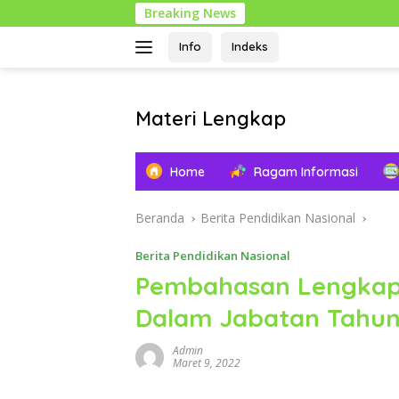
Langsung
Breaking News
ke
konten
Info
Indeks
Materi Lengkap
Info
Pendidikan
Home
Ragam Informasi
Lengkap
Beranda
Berita Pendidikan Nasional
Berita Pendidikan Nasional
Pembahasan Lengkap K
Dalam Jabatan Tahu
Admin
Maret 9, 2022