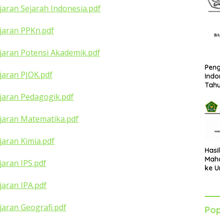
jaran Sejarah Indonesia.pdf
ajaran PPKn.pdf
ajaran Potensi Akademik.pdf
Peng
ajaran PJOK.pdf
Indo
Tah
ajaran Pedagogik.pdf
ajaran Matematika.pdf
jaran Kimia.pdf
Hasi
Maha
jaran IPS.pdf
ke U
Azha
jaran IPA.pdf
202
jaran Geografi.pdf
Pop