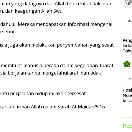
an yang datagnya dari Allah tentu kita tidak akan
, dan keagungan Allah Swt.
rdahulu. Mereka mendapatkan informasi mengenai
ersebut.
Peng
nusia juga akan melakukan penyembahan yang sesat
Indo
Tah
an membuat manusia berada dalam kegelapan. Ibarat
ia berjalan tanpa mengetahui arah dan tidak
Hasi
entu perjalanan hidup ini akan tersesat.
Maha
ke U
Azha
anlah firman Allah dalam Surah Al-Maidah/5:16
202
Pop