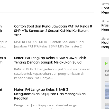
Maret
Cont
Menc
Maret
Pros
n
Contoh Soal dan Kunci Jawaban PAT IPA Kelas 8
Menc
I)
SMP MTs Semester 2 Sesuai Kisi-kisi Kurikulum
Men
2013
Maret
umpun
MATERILENGKAP.MY.ID – Contoh Soal dan Kunci
Mode
ada…
Jawaban PAT IPA Kelas 8 SMP MTs Semester 2…
Men
Pend
as 8
Materi PAI Lengkap Kelas 8 BAB 5 Jiwa Lebih
um
Tenang Dengan Banyak Melakukan Sujud
M
RANGKUMAN 1. Pengertian Sujud Sujud merupakan
In
satu bentuk kepasrahan dan penghambaan diri
Se
kepadaAllah Swt. Hanya…
at
Materi PAI Lengkap Kelas 8 BAB 3
Mengutamakan Kejujuran Dan Menegakkan
Keadilan
Pengertian Jujur Kejujuran dalam keluarga