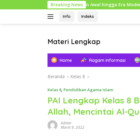
Langsung
se Komputer: Dari Penemuan Awal hingga Era Modern
Breaking News
P
ke
konten
Info
Indeks
Materi Lengkap
Info
Pendidikan
Home
Ragam Informasi
Lengkap
Beranda
Kelas 8
Kelas 8
,
Pendidikan Agama Islam
PAI Lengkap Kelas 8 B
Allah, Mencintai Al-Qu
Admin
Maret 9, 2022