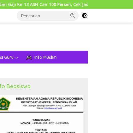
3 ASN Cair 100 Persen, Cek Jadwalnya!
Pemerintah Ter
si Guru
Info Muslim
nfo Beasiswa