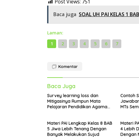
Post Views:
751
Baca juga
SOAL UH PAI KELAS 1 BAB
Laman:
1
2
3
4
5
6
7
Komentar
Baca Juga
Survey learning loss dan
Contoh S
Mitigasinya Rumpun Mata
Jawaban 
Pelajaran Pendidikan Agama
MTs Semes
Islam (PAI) pada Madrasah
Kurikulu
Materi PAI Lengkap Kelas 8 BAB
Materi P
5 Jiwa Lebih Tenang Dengan
4 Lebih 
Banyak Melakukan Sujud
Dengan 