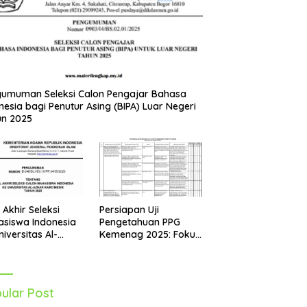
umuman Seleksi Calon Pengajar Bahasa
nesia bagi Penutur Asing (BIPA) Luar Negeri
un 2025
Persiapan Uji
l Akhir Seleksi
Pengetahuan PPG
siswa Indonesia
Kemenag 2025: Fokus
niversitas Al-
pada Mapel Al-Qur’an
r Mesir Tahun
Hadits
5 Diumumkan
ular Post