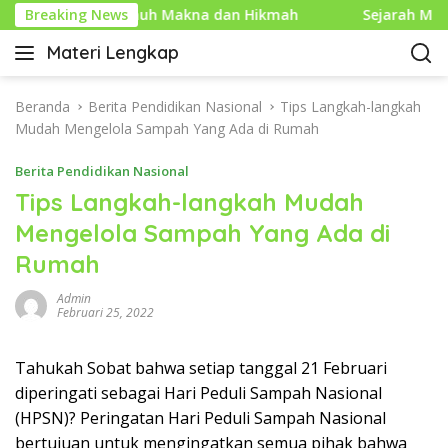
L
 Islam yang Penuh Makna dan Hikmah
Breaking News
Sejarah Mouse 
a
Materi Lengkap
n
I
g
n
s
f
Beranda
Berita Pendidikan Nasional
Tips Langkah-langkah
u
o
Mudah Mengelola Sampah Yang Ada di Rumah
n
P
g
Berita Pendidikan Nasional
e
k
n
Tips Langkah-langkah Mudah
e
d
Mengelola Sampah Yang Ada di
k
i
o
Rumah
d
n
i
t
Admin
k
Februari 25, 2022
e
a
n
n
Tahukah Sobat bahwa setiap tanggal 21 Februari
L
diperingati sebagai Hari Peduli Sampah Nasional
e
n
(HPSN)? Peringatan Hari Peduli Sampah Nasional
g
bertujuan untuk mengingatkan semua pihak bahwa