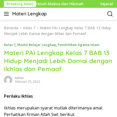
L
 Islam yang Penuh Makna dan Hikmah
Breaking News
Sejarah Mouse 
a
Materi Lengkap
n
I
g
n
s
f
Beranda
Kelas 7
Materi PAI Lengkap Kelas 7 BAB 13 Hidup
u
o
Menjadi Lebih Damai dengan Ikhlas dan Pemaaf
n
P
g
Kelas 7
,
Modul Belajar Lengkap
,
Pendidikan Agama Islam
e
k
n
Materi PAI Lengkap Kelas 7 BAB 13
e
d
Hidup Menjadi Lebih Damai dengan
k
i
o
Ikhlas dan Pemaaf
d
n
i
t
Admin
k
Februari 25, 2022
e
a
n
n
Perilaku Ikhlas
L
e
Ikhlas merupakan syarat mutlak diterimanya amal.
n
g
Perhatikan firman Allah Swt. berikut.