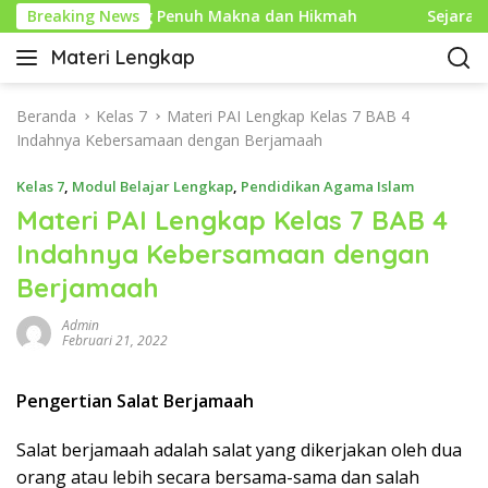
L
u Islam yang Penuh Makna dan Hikmah
Breaking News
Sejarah Mouse
a
Materi Lengkap
n
I
g
n
s
f
Beranda
Kelas 7
Materi PAI Lengkap Kelas 7 BAB 4
u
o
Indahnya Kebersamaan dengan Berjamaah
n
P
g
Kelas 7
,
Modul Belajar Lengkap
,
Pendidikan Agama Islam
e
k
n
Materi PAI Lengkap Kelas 7 BAB 4
e
d
Indahnya Kebersamaan dengan
k
i
o
Berjamaah
d
n
i
t
Admin
k
Februari 21, 2022
e
a
n
n
Pengertian Salat Berjamaah
L
e
Salat berjamaah adalah salat yang dikerjakan oleh dua
n
g
orang atau lebih secara bersama-sama dan salah