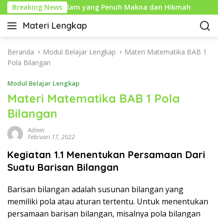
L
: Tahun Baru Islam yang Penuh Makna dan Hikmah
Breaking News
Se
a
Materi Lengkap
n
I
g
n
s
f
Beranda
Modul Belajar Lengkap
Materi Matematika BAB 1
u
o
Pola Bilangan
n
P
g
Modul Belajar Lengkap
e
k
n
Materi Matematika BAB 1 Pola
e
d
Bilangan
k
i
o
d
Admin
n
i
Februari 17, 2022
t
k
Kegiatan 1.1 Menentukan Persamaan Dari
e
a
n
Suatu Barisan Bilangan
n
L
Barisan bilangan adalah susunan bilangan yang
e
memiliki pola atau aturan tertentu. Untuk menentukan
n
g
persamaan barisan bilangan, misalnya pola bilangan