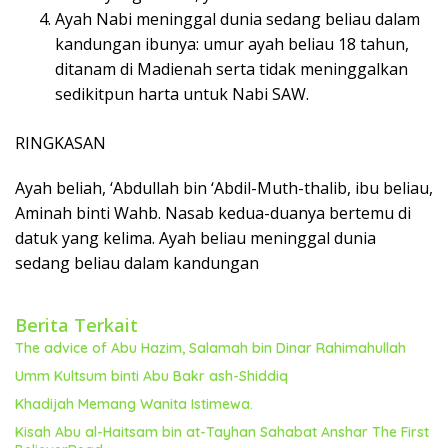
k
Ayah Nabi meninggal dunia sedang beliau dalam
a
kandungan ibunya: umur ayah beliau 18 tahun,
p
ditanam di Madienah serta tidak meninggalkan
sedikitpun harta untuk Nabi SAW.
RINGKASAN
Ayah beliah, ‘Abdullah bin ‘Abdil-Muth-thalib, ibu beliau,
Aminah binti Wahb. Nasab kedua-duanya bertemu di
datuk yang kelima. Ayah beliau meninggal dunia
sedang beliau dalam kandungan
Berita Terkait
The advice of Abu Hazim, Salamah bin Dinar Rahimahullah
Umm Kultsum binti Abu Bakr ash-Shiddiq
Khadijah Memang Wanita Istimewa.
Kisah Abu al-Haitsam bin at-Tayhan Sahabat Anshar The First