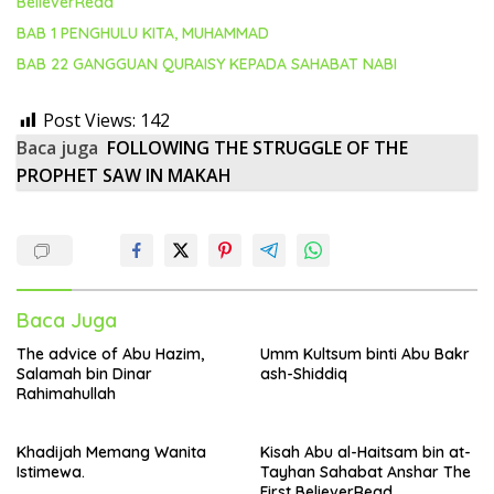
BelieverRead
BAB 1 PENGHULU KITA, MUHAMMAD
BAB 22 GANGGUAN QURAISY KEPADA SAHABAT NABI
Post Views:
142
Baca juga
FOLLOWING THE STRUGGLE OF THE
PROPHET SAW IN MAKAH
Baca Juga
The advice of Abu Hazim,
Umm Kultsum binti Abu Bakr
Salamah bin Dinar
ash-Shiddiq
Rahimahullah
Khadijah Memang Wanita
Kisah Abu al-Haitsam bin at-
Istimewa.
Tayhan Sahabat Anshar The
First BelieverRead