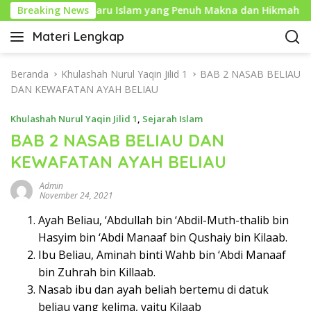
L
uharam: Tahun Baru Islam yang Penuh Makna dan Hikmah
Breaking News
a
Materi Lengkap
n
I
g
n
s
f
Beranda
Khulashah Nurul Yaqin Jilid 1
BAB 2 NASAB BELIAU
u
o
DAN KEWAFATAN AYAH BELIAU
n
P
g
Khulashah Nurul Yaqin Jilid 1
,
Sejarah Islam
e
k
n
BAB 2 NASAB BELIAU DAN
e
d
KEWAFATAN AYAH BELIAU
k
i
o
d
Admin
n
i
November 24, 2021
t
k
Ayah Beliau, ‘Abdullah bin ‘Abdil-Muth-thalib bin
e
a
n
Hasyim bin ‘Abdi Manaaf bin Qushaiy bin Kilaab.
n
Ibu Beliau, Aminah binti Wahb bin ‘Abdi Manaaf
L
bin Zuhrah bin Killaab.
e
n
Nasab ibu dan ayah beliah bertemu di datuk
g
beliau yang kelima, yaitu Kilaab