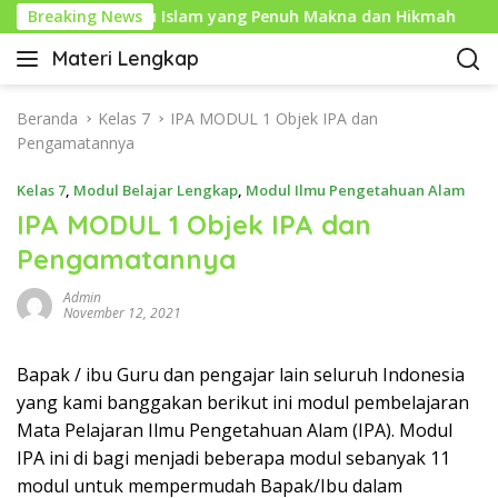
L
aram: Tahun Baru Islam yang Penuh Makna dan Hikmah
Breaking News
a
Materi Lengkap
n
I
g
n
s
f
Beranda
Kelas 7
IPA MODUL 1 Objek IPA dan
u
o
Pengamatannya
n
P
g
Kelas 7
,
Modul Belajar Lengkap
,
Modul Ilmu Pengetahuan Alam
e
k
n
IPA MODUL 1 Objek IPA dan
e
d
Pengamatannya
k
i
o
d
Admin
n
i
November 12, 2021
t
k
e
a
Bapak / ibu Guru dan pengajar lain seluruh Indonesia
n
n
yang kami banggakan berikut ini modul pembelajaran
L
Mata Pelajaran Ilmu Pengetahuan Alam (IPA). Modul
e
IPA ini di bagi menjadi beberapa modul sebanyak 11
n
modul untuk mempermudah Bapak/Ibu dalam
g