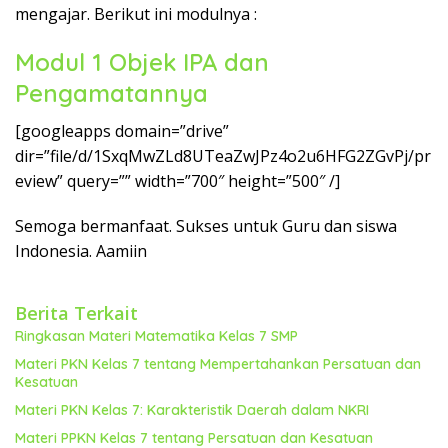
k
mengajar. Berikut ini modulnya :
a
p
Modul 1 Objek IPA dan
Pengamatannya
[googleapps domain=”drive”
dir=”file/d/1SxqMwZLd8UTeaZwJPz4o2u6HFG2ZGvPj/pr
eview” query=”” width=”700″ height=”500″ /]
Semoga bermanfaat. Sukses untuk Guru dan siswa
Indonesia. Aamiin
Berita Terkait
Ringkasan Materi Matematika Kelas 7 SMP
Materi PKN Kelas 7 tentang Mempertahankan Persatuan dan
Kesatuan
Materi PKN Kelas 7: Karakteristik Daerah dalam NKRI
Materi PPKN Kelas 7 tentang Persatuan dan Kesatuan