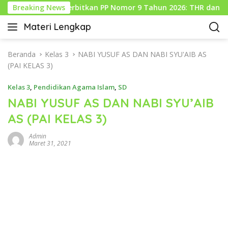
L
Pemerintah Terbitkan PP Nomor 9 Tahun 2026: THR dan Gaji Ke
Breaking News
a
Materi Lengkap
n
I
g
n
s
f
Beranda
Kelas 3
NABI YUSUF AS DAN NABI SYU'AIB AS
u
o
(PAI KELAS 3)
n
P
g
Kelas 3
,
Pendidikan Agama Islam
,
SD
e
k
n
NABI YUSUF AS DAN NABI SYU’AIB
e
d
AS (PAI KELAS 3)
k
i
o
d
Admin
n
i
Maret 31, 2021
t
k
e
a
n
n
L
e
n
g