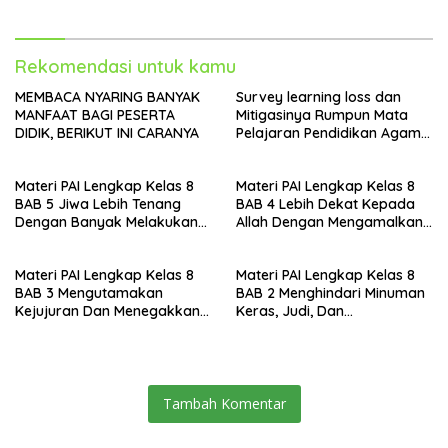
Rekomendasi untuk kamu
MEMBACA NYARING BANYAK
Survey learning loss dan
MANFAAT BAGI PESERTA
Mitigasinya Rumpun Mata
DIDIK, BERIKUT INI CARANYA
Pelajaran Pendidikan Agama
Islam (PAI) pada Madrasah
Materi PAI Lengkap Kelas 8
Materi PAI Lengkap Kelas 8
BAB 5 Jiwa Lebih Tenang
BAB 4 Lebih Dekat Kepada
Dengan Banyak Melakukan
Allah Dengan Mengamalkan
Sujud
Sholat Sunnah
Materi PAI Lengkap Kelas 8
Materi PAI Lengkap Kelas 8
BAB 3 Mengutamakan
BAB 2 Menghindari Minuman
Kejujuran Dan Menegakkan
Keras, Judi, Dan
Keadilan
Pertengkaran
Tambah Komentar