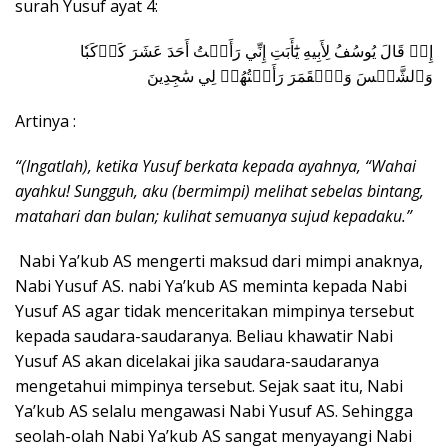
surah Yusuf ayat 4:
إِذۡ قَالَ يُوسُفُ لِأَبِيهِ يَٰٓأَبَتِ إِنِّي رَأَيۡتُ أَحَدَ عَشَرَ كَوۡكَبٗا
وَٱلشَّمۡسَ وَٱلۡقَمَرَ رَأَيۡتُهُمۡ لِي سَٰجِدِينَ
Artinya :
“(Ingatlah), ketika Yusuf berkata kepada ayahnya, “Wahai
ayahku! Sungguh, aku (bermimpi) melihat sebelas bintang,
matahari dan bulan; kulihat semuanya sujud kepadaku.”
Nabi Ya’kub AS mengerti maksud dari mimpi anaknya,
Nabi Yusuf AS. nabi Ya’kub AS meminta kepada Nabi
Yusuf AS agar tidak menceritakan mimpinya tersebut
kepada saudara-saudaranya. Beliau khawatir Nabi
Yusuf AS akan dicelakai jika saudara-saudaranya
mengetahui mimpinya tersebut. Sejak saat itu, Nabi
Ya’kub AS selalu mengawasi Nabi Yusuf AS. Sehingga
seolah-olah Nabi Ya’kub AS sangat menyayangi Nabi