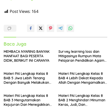
Post Views:
164
Baca Juga
MEMBACA NYARING BANYAK
Survey learning loss dan
MANFAAT BAGI PESERTA
Mitigasinya Rumpun Mata
DIDIK, BERIKUT INI CARANYA
Pelajaran Pendidikan Agama
Islam (PAI) pada Madrasah
Materi PAI Lengkap Kelas 8
Materi PAI Lengkap Kelas 8
BAB 5 Jiwa Lebih Tenang
BAB 4 Lebih Dekat Kepada
Dengan Banyak Melakukan
Allah Dengan Mengamalkan
Sujud
Sholat Sunnah
Materi PAI Lengkap Kelas 8
Materi PAI Lengkap Kelas 8
BAB 3 Mengutamakan
BAB 2 Menghindari Minuman
Kejujuran Dan Menegakkan
Keras, Judi, Dan
Keadilan
Pertengkaran