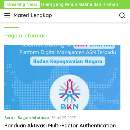
L
ram: Tahun Baru Islam yang Penuh Makna dan Hikmah
Breaking News
a
Materi Lengkap
n
I
g
n
s
f
u
Ragam Informasi
o
n
P
g
e
k
n
e
d
k
i
o
d
n
i
t
k
e
a
n
n
L
e
Berita
,
Ragam Informasi
Maret 25, 2025
n
Panduan Aktivasi Multi-Factor Authentication
g