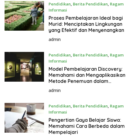
Pendidikan
,
Berita Pendidikan
,
Ragam
Informasi
Maret 15, 2025
Proses Pembelajaran Ideal bagi
Murid: Menciptakan Lingkungan
yang Efektif dan Menyenangkan
admin
Pendidikan
,
Berita Pendidikan
,
Ragam
Informasi
Maret 15, 2025
Model Pembelajaran Discovery:
Memahami dan Mengaplikasikan
Metode Penemuan dalam
Pendidikan
admin
Pendidikan
,
Berita Pendidikan
,
Ragam
Informasi
Maret 15, 2025
Pengertian Gaya Belajar Siswa:
Memahami Cara Berbeda dalam
Mempelajari