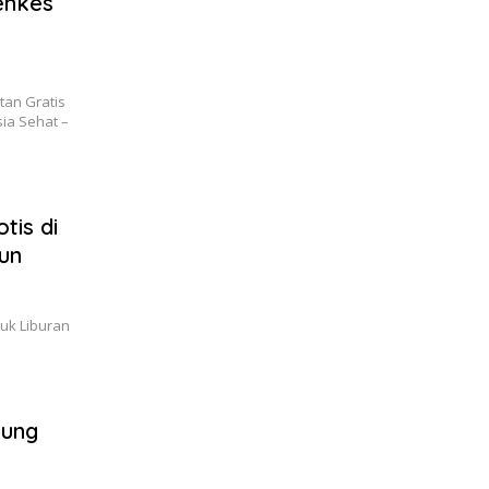
menkes
tan Gratis
sia Sehat –
tis di
hun
tuk Liburan
tung