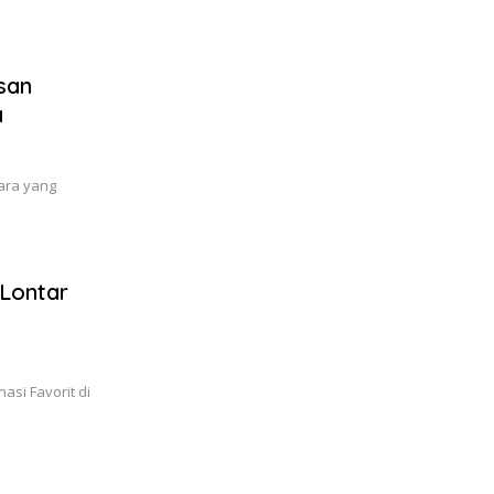
san
a
ara yang
Lontar
asi Favorit di