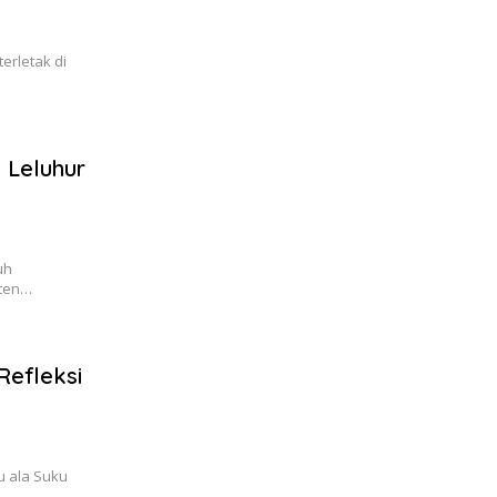
erletak di
 Leluhur
uh
aten…
Refleksi
u ala Suku