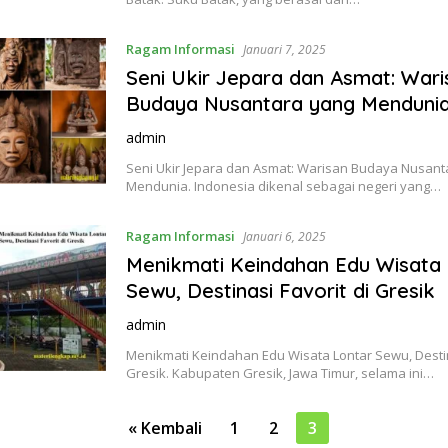
Ragam Informasi
Januari 7, 2025
Seni Ukir Jepara dan Asmat: Wari
Budaya Nusantara yang Menduni
admin
Seni Ukir Jepara dan Asmat: Warisan Budaya Nusant
Mendunia. Indonesia dikenal sebagai negeri yang…
Ragam Informasi
Januari 6, 2025
Menikmati Keindahan Edu Wisata 
Sewu, Destinasi Favorit di Gresik
admin
Menikmati Keindahan Edu Wisata Lontar Sewu, Destin
Gresik. Kabupaten Gresik, Jawa Timur, selama ini…
« Kembali
1
2
3