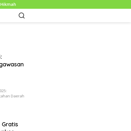
mah
Sejarah Mouse Komputer: Dari Penemuan Awal hin
:
ngawasan
025:
tahan Daerah
Gratis