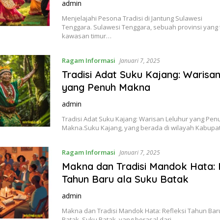
admin
Menjelajahi Pesona Tradisi di Jantung Sulawesi
Tenggara. Sulawesi Tenggara, sebuah provinsi yang t
kawasan timur…
Ragam Informasi
Januari 7, 2025
Tradisi Adat Suku Kajang: Warisan
yang Penuh Makna
admin
Tradisi Adat Suku Kajang: Warisan Leluhur yang Pen
Makna.Suku Kajang, yang berada di wilayah Kabup
Ragam Informasi
Januari 7, 2025
Makna dan Tradisi Mandok Hata: 
Tahun Baru ala Suku Batak
admin
Makna dan Tradisi Mandok Hata: Refleksi Tahun Bar
Batak. Suku Batak, yang berasal dari…