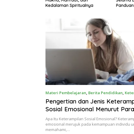
piritualnya
Panduan Sehat dari Sahur
Pelaksa
hingga Berbuka
Materi Pembelajaran
,
Berita Pendidikan
,
Kete
Maret 3, 2025
Pengertian dan Jenis Keteramp
Sosial Emosional Menurut Para
Apa Itu Keterampilan Sosial Emosional? Keteramp
emosional merujuk pada kemampuan individu u
memahami,…