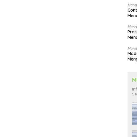
Maret
Cont
Menc
Maret
Pros
Menc
Men
Maret
Mode
Men
Pend
M
In
Se