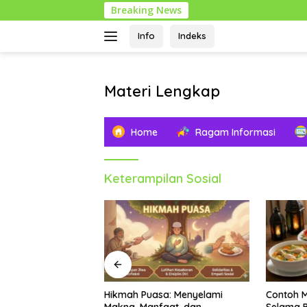
Langsung
Breaking News
ke
konten
Info
Indeks
Materi Lengkap
Info
Pendidikan
Home
Ragam Informasi
Lengkap
Keterampilan Sosial
a: Menyelami
Contoh Makanan Bergizi
Asal Mula
aat, dan
Selama Bulan Ramadhan:
Bacaan, 