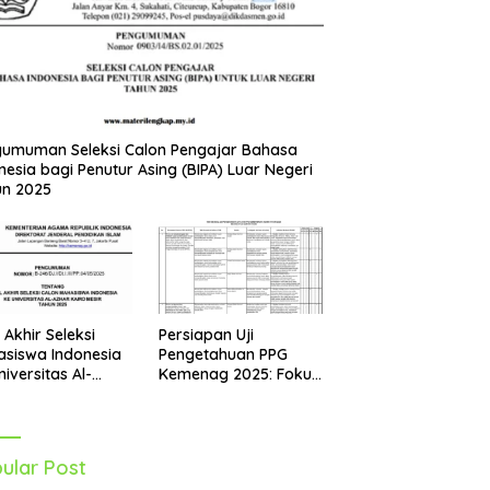
umuman Seleksi Calon Pengajar Bahasa
nesia bagi Penutur Asing (BIPA) Luar Negeri
un 2025
Persiapan Uji
l Akhir Seleksi
Pengetahuan PPG
siswa Indonesia
Kemenag 2025: Fokus
niversitas Al-
pada Mapel Al-Qur’an
r Mesir Tahun
Hadits
5 Diumumkan
ular Post