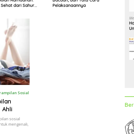
naannya
Meng
Me
Ha
Un
D
rampilan Sosial
ilan
Ber
 Ahli
ilan sosial
ntuk mengenali,