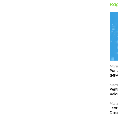
Rag
Maret
Pand
(MF
Maret
Pent
Kela
Maret
Teor
Dasa