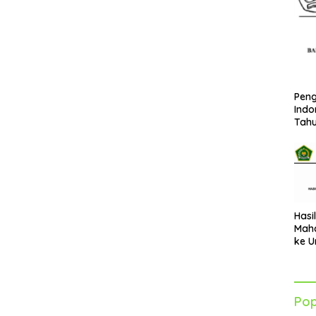
Peng
Indo
Tah
Hasi
Maha
ke U
Azha
202
Pop