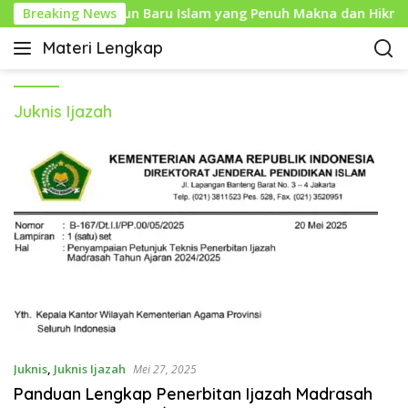
L
1 Muharam: Tahun Baru Islam yang Penuh Makna dan Hikma
Breaking News
a
Materi Lengkap
n
I
g
n
s
f
u
Juknis Ijazah
o
n
P
g
e
k
n
e
d
k
i
o
d
n
i
t
k
e
a
n
n
L
e
Juknis
,
Juknis Ijazah
Mei 27, 2025
n
Panduan Lengkap Penerbitan Ijazah Madrasah
g