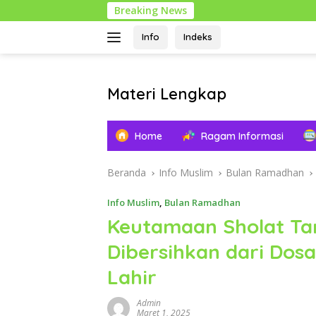
Langsung
Breaking News
1 Muhar
ke
konten
Info
Indeks
Materi Lengkap
Info
Pendidikan
Home
Ragam Informasi
Lengkap
Beranda
Info Muslim
Bulan Ramadhan
Info Muslim
,
Bulan Ramadhan
Keutamaan Sholat Ta
Dibersihkan dari Dosa
Lahir
Admin
Maret 1, 2025