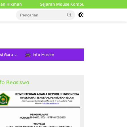
Sejarah Mouse Komputer: Dari Penemuan Awal hingga Era Mod
si Guru
Info Muslim
nfo Beasiswa