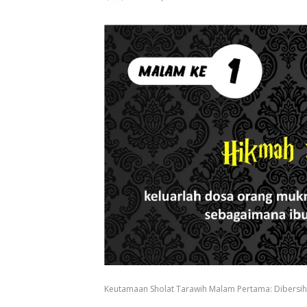
Keutamaan Sholat Tarawih Malam Pertama: Dibersihk