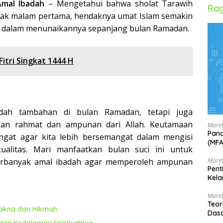
Amal Ibadah
– Mengetahui bahwa sholat Tarawih
Rag
ejak malam pertama, hendaknya umat Islam semakin
ah dalam menunaikannya sepanjang bulan Ramadan.
Fitri Singkat 1444 H
dah tambahan di bulan Ramadan, tetapi juga
an rahmat dan ampunan dari Allah. Keutamaan
Maret
Pand
gat agar kita lebih bersemangat dalam mengisi
(MF
alitas. Mari manfaatkan bulan suci ini untuk
Maret
rbanyak amal ibadah agar memperoleh ampunan
Pent
Kela
Maret
Teor
Makna dan Hikmah
Dasa
dan Kedalaman Spiritualnya