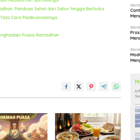
Maret
dhan: Panduan Sehat dari Sahur hingga Berbuka
Cont
Menc
n Tata Cara Pelaksanaannya
Maret
Pros
 Menghadapi Puasa Ramadhan
Menc
Men
Maret
Mode
Men
Pend
M
In
Se