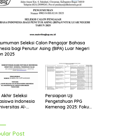
umuman Seleksi Calon Pengajar Bahasa
nesia bagi Penutur Asing (BIPA) Luar Negeri
un 2025
Persiapan Uji
l Akhir Seleksi
Pengetahuan PPG
siswa Indonesia
Kemenag 2025: Fokus
niversitas Al-
pada Mapel Al-Qur’an
r Mesir Tahun
Hadits
5 Diumumkan
ular Post