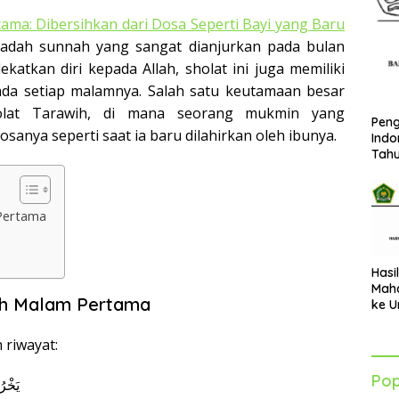
ma: Dibersihkan dari Dosa Seperti Bayi yang Baru
adah sunnah yang sangat dianjurkan pada bulan
atkan diri kepada Allah, sholat ini juga memiliki
da setiap malamnya. Salah satu keutamaan besar
olat Tarawih, di mana seorang mukmin yang
Peng
anya seperti saat ia baru dilahirkan oleh ibunya.
Indo
Tah
 Pertama
Hasi
Maha
ih Malam Pertama
ke U
Azha
202
riwayat:
Pop
يَخْرُ