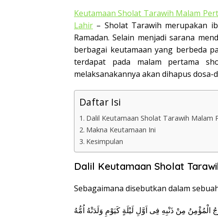
Keutamaan Sholat Tarawih Malam Perta
Lahir
– Sholat Tarawih merupakan ib
Ramadan. Selain menjadi sarana mendek
berbagai keutamaan yang berbeda pa
terdapat pada malam pertama sh
melaksanakannya akan dihapus dosa-dos
Daftar Isi
Dalil Keutamaan Sholat Tarawih Malam
Makna Keutamaan Ini
Kesimpulan
Dalil Keutamaan Sholat Taraw
Sebagaimana disebutkan dalam sebuah 
جُ الْمُؤْمِنُ مِنْ ذَنْبِهِ فِى اَوَّلِ لَيْلَةٍ كَيَوْمِ وَلَدَتْهُ اُمُّهُ