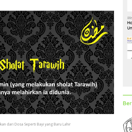
Me
Ha
Un
D
Ber
an dari Dosa Seperti Bayi yang Baru Lahir