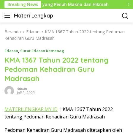
L
un Baru Islam yang Penuh Makna dan Hikmah
Breaking News
Sejarah
a
Materi Lengkap
n
I
g
n
s
f
Beranda
Edaran
KMA 1367 Tahun 2022 tentang Pedoman
u
o
Kehadiran Guru Madrasah
n
P
g
Edaran
,
Surat Edaran Kemenag
e
k
n
KMA 1367 Tahun 2022 tentang
e
d
Pedoman Kehadiran Guru
k
i
o
Madrasah
d
n
i
t
Admin
k
Juli 3, 2023
e
a
n
n
MATERILENGKAP.MY.ID
| KMA 1367 Tahun 2022
L
tentang Pedoman Kehadiran Guru Madrasah
e
n
g
Pedoman Kehadiran Guru Madrasah ditetapkan oleh