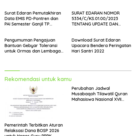
Paruh Waktu
Surat Edaran Pemutakhiran
SURAT EDARAN NOMOR
Data EMIS PD-Pontren dan
5334/C/KS.01.00/2023
PAI Semester Ganjil TP
TENTANG UPDATE DAN
2023/2024
SINKRONISASI DAPODIK
Pengumuman Pengajuan
Download Surat Edaran
Bantuan Gebyar Toleransi
Upacara Bendera Peringatan
untuk Ormas dan Lembaga
Hari Santri 2022
Keagamaan
Rekomendasi untuk kamu
Perubahan Jadwal
Musabaqoh Tilawatil Quran
Mahasiswa Nasional XVII
Tahun 2023
Pemerintah Terbitkan Aturan
Relaksasi Dana BOSP 2026