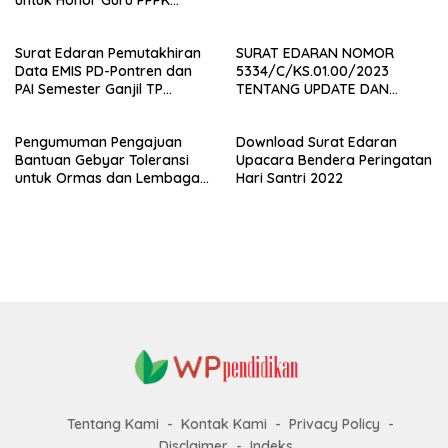
untuk Honor Guru PPPK
Paruh Waktu
Surat Edaran Pemutakhiran
SURAT EDARAN NOMOR
Data EMIS PD-Pontren dan
5334/C/KS.01.00/2023
PAI Semester Ganjil TP
TENTANG UPDATE DAN
2023/2024
SINKRONISASI DAPODIK
Pengumuman Pengajuan
Download Surat Edaran
Bantuan Gebyar Toleransi
Upacara Bendera Peringatan
untuk Ormas dan Lembaga
Hari Santri 2022
Keagamaan
Tentang Kami
Kontak Kami
Privacy Policy
Disclaimer
Indeks