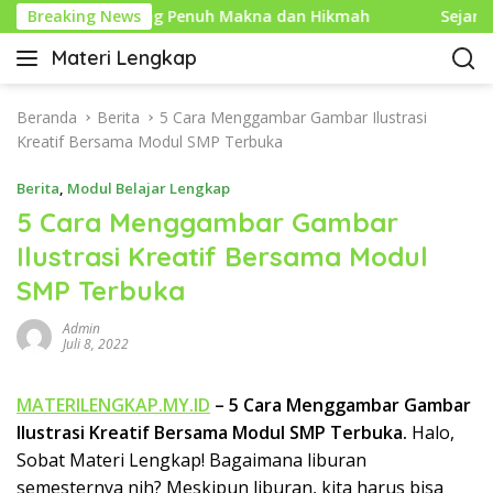
L
aru Islam yang Penuh Makna dan Hikmah
Breaking News
Sejarah Mou
a
Materi Lengkap
n
I
g
n
s
f
Beranda
Berita
5 Cara Menggambar Gambar Ilustrasi
u
o
Kreatif Bersama Modul SMP Terbuka
n
P
g
Berita
,
Modul Belajar Lengkap
e
k
n
5 Cara Menggambar Gambar
e
d
Ilustrasi Kreatif Bersama Modul
k
i
o
SMP Terbuka
d
n
i
t
Admin
k
Juli 8, 2022
e
a
n
n
MATERILENGKAP.MY.ID
– 5 Cara Menggambar Gambar
L
Ilustrasi Kreatif Bersama Modul SMP Terbuka.
Halo,
e
n
Sobat Materi Lengkap! Bagaimana liburan
g
semesternya nih? Meskipun liburan, kita harus bisa