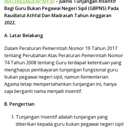
MATERILENGKAP.MY.ID
–
Juknis Tunjangan Insentif
k
Bagi Guru Bukan Pegawai Negeri Sipil (GBPNS) Pada
a
Raudlatul Athfal Dan Madrasah Tahun Anggaran
p
2022.
A. Latar Belakang
Dalam Peraturan Pemerintah Nomor 19 Tahun 2017
tentang Perubahan Atas Peraturan Pemerintah Nomor
74 Tahun 2008 tentang Guru terdapat ketentuan yang
menghapus pembayaran tunjangan fungsional guru
bukan pegawai negeri sipil, namun Kementerian
Agama tetap mempertahankan tunjangan ini, hanya
saja berganti nama menjadi insentif.
B. Pengertian
Tunjangan Insentif adalah tunjangan yang
diberikan kepada guru bukan pegawai negeri sipil