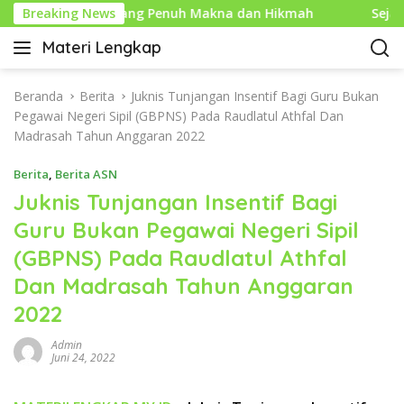
L
Baru Islam yang Penuh Makna dan Hikmah
Breaking News
Sejarah Mo
a
Materi Lengkap
n
I
g
n
s
f
Beranda
Berita
Juknis Tunjangan Insentif Bagi Guru Bukan
u
o
Pegawai Negeri Sipil (GBPNS) Pada Raudlatul Athfal Dan
n
P
Madrasah Tahun Anggaran 2022
g
e
k
Berita
,
Berita ASN
n
e
d
Juknis Tunjangan Insentif Bagi
k
i
Guru Bukan Pegawai Negeri Sipil
o
d
n
(GBPNS) Pada Raudlatul Athfal
i
t
k
Dan Madrasah Tahun Anggaran
e
a
n
2022
n
L
Admin
e
Juni 24, 2022
n
g