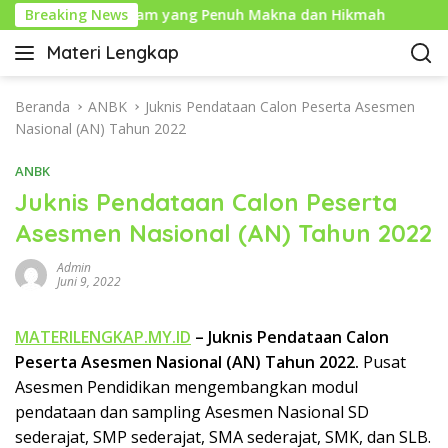
L
Tahun Baru Islam yang Penuh Makna dan Hikmah
Breaking News
Seja
a
Materi Lengkap
n
I
g
n
s
f
Beranda
ANBK
Juknis Pendataan Calon Peserta Asesmen
u
o
Nasional (AN) Tahun 2022
n
P
g
ANBK
e
k
n
Juknis Pendataan Calon Peserta
e
d
Asesmen Nasional (AN) Tahun 2022
k
i
o
d
Admin
n
i
Juni 9, 2022
t
k
e
a
MATERILENGKAP.MY.ID
– Juknis Pendataan Calon
n
n
Peserta Asesmen Nasional (AN) Tahun 2022.
Pusat
L
Asesmen Pendidikan mengembangkan modul
e
pendataan dan sampling Asesmen Nasional SD
n
sederajat, SMP sederajat, SMA sederajat, SMK, dan SLB.
g