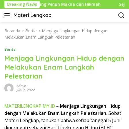
L
 Baru Islam yang Penuh Makna dan Hikmah
Breaking News
Sejarah M
a
Materi Lengkap
n
I
g
n
s
f
Beranda
Berita
Menjaga Lingkungan Hidup dengan
u
o
Melakukan Enam Langkah Pelestarian
n
P
g
Berita
e
k
n
Menjaga Lingkungan Hidup dengan
e
d
Melakukan Enam Langkah
k
i
o
Pelestarian
d
n
i
t
Admin
k
Juni 7, 2022
e
a
n
n
MATERILENGKAP.MY.ID
–
Menjaga Lingkungan Hidup
L
dengan Melakukan Enam Langkah Pelestarian.
Sobat
e
n
Materi Lengkap, tahukah bahwa setiap tanggal 5 Juni
g
diperingati sebagai Hari Lingkungan Hidup (HLH)