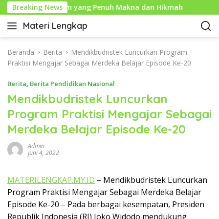
L
ahun Baru Islam yang Penuh Makna dan Hikmah
Breaking News
Sejar
a
Materi Lengkap
n
I
g
n
s
f
Beranda
Berita
Mendikbudristek Luncurkan Program
u
o
Praktisi Mengajar Sebagai Merdeka Belajar Episode Ke-20
n
P
g
Berita
,
Berita Pendidikan Nasional
e
k
n
Mendikbudristek Luncurkan
e
d
Program Praktisi Mengajar Sebagai
k
i
o
Merdeka Belajar Episode Ke-20
d
n
i
t
Admin
k
Juni 4, 2022
e
a
n
n
MATERILENGKAP.MY.ID
– Mendikbudristek Luncurkan
L
Program Praktisi Mengajar Sebagai Merdeka Belajar
e
n
Episode Ke-20 – Pada berbagai kesempatan, Presiden
g
Republik Indonesia (RI) Joko Widodo mendukung