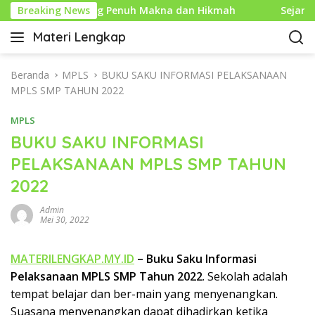
L
aru Islam yang Penuh Makna dan Hikmah
Breaking News
Sejarah Mou
a
Materi Lengkap
n
I
g
n
s
f
Beranda
MPLS
BUKU SAKU INFORMASI PELAKSANAAN
u
o
MPLS SMP TAHUN 2022
n
P
g
MPLS
e
k
n
BUKU SAKU INFORMASI
e
d
PELAKSANAAN MPLS SMP TAHUN
k
i
o
2022
d
n
i
t
Admin
k
Mei 30, 2022
e
a
n
n
MATERILENGKAP.MY.ID
– Buku Saku Informasi
L
Pelaksanaan MPLS SMP Tahun 2022
. Sekolah adalah
e
n
tempat belajar dan ber-main yang menyenangkan.
g
Suasana menyenangkan dapat dihadirkan ketika