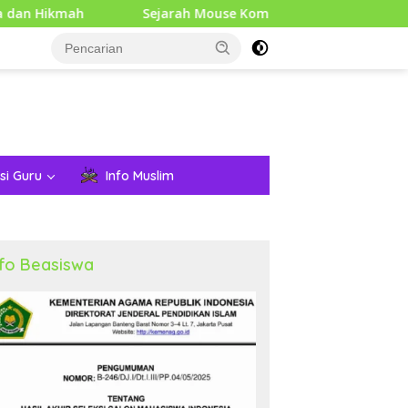
Sejarah Mouse Komputer: Dari Penemuan Awal hingga E
si Guru
Info Muslim
nfo Beasiswa