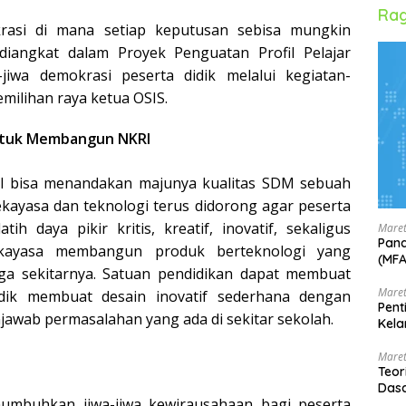
Rag
rasi di mana setiap keputusan sebisa mungkin
diangkat dalam Proyek Penguatan Profil Pelajar
iwa demokrasi peserta didik melalui kegiatan-
emilihan raya ketua OSIS.
ntuk Membangun NKRI
l bisa menandakan majunya kualitas SDM sebuah
ekayasa dan teknologi terus didorong agar peserta
ih daya pikir kritis, kreatif, inovatif, sekaligus
Maret
Pand
kayasa membangun produk berteknologi yang
(MF
ga sekitarnya. Satuan pendidikan dapat membuat
Maret
dik membuat desain inovatif sederhana dengan
Pent
awab permasalahan yang ada di sekitar sekolah.
Kela
Maret
Teor
Dasa
umbuhkan jiwa-jiwa kewirausahaan bagi peserta