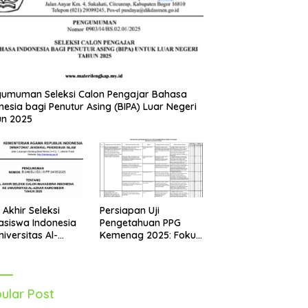
umuman Seleksi Calon Pengajar Bahasa
nesia bagi Penutur Asing (BIPA) Luar Negeri
un 2025
Persiapan Uji
l Akhir Seleksi
Pengetahuan PPG
siswa Indonesia
Kemenag 2025: Fokus
niversitas Al-
pada Mapel Al-Qur’an
r Mesir Tahun
Hadits
5 Diumumkan
ular Post