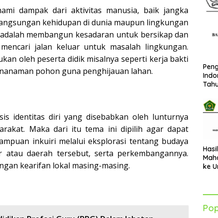
mi dampak dari aktivitas manusia, baik jangka
angsungan kehidupan di dunia maupun lingkungan
ini adalah membangun kesadaran untuk bersikap dan
mencari jalan keluar untuk masalah lingkungan.
kan oleh peserta didik misalnya seperti kerja bakti
Peng
nanaman pohon guna penghijauan lahan.
Indo
Tah
sis identitas diri yang disebabkan oleh lunturnya
rakat. Maka dari itu tema ini dipilih agar dapat
puan inkuiri melalui eksplorasi tentang budaya
Hasi
ar atau daerah tersebut, serta perkembangannya.
Maha
ngan kearifan lokal masing-masing.
ke U
Azha
202
Pop