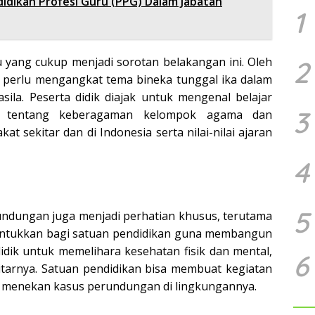
didikan Profesi Guru (PPG) Dalam Jabatan
1
su yang cukup menjadi sorotan belakangan ini. Oleh
2
a perlu mengangkat tema bineka tunggal ika dalam
sila. Peserta didik diajak untuk mengenal belajar
3
 tentang keberagaman kelompok agama dan
t sekitar dan di Indonesia serta nilai-nilai ajaran
4
5
erundungan juga menjadi perhatian khusus, terutama
eruntukkan bagi satuan pendidikan guna membangun
idik untuk memelihara kesehatan fisik dan mental,
6
itarnya. Satuan pendidikan bisa membuat kegiatan
 menekan kasus perundungan di lingkungannya.