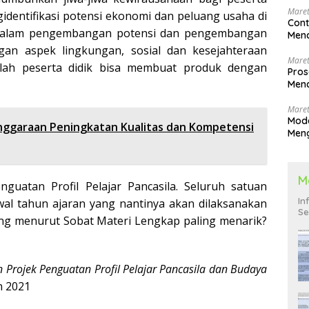
Maret
gidentifikasi potensi ekonomi dan peluang usaha di
Cont
a dalam pengembangan potensi dan pengembangan
Menc
gan aspek lingkungan, sosial dan kesejahteraan
Maret
alah peserta didik bisa membuat produk dengan
Pros
Menc
Men
Maret
Mode
garaan Peningkatan Kualitas dan Kompetensi
Men
Pend
M
nguatan Profil Pelajar Pancasila. Seluruh satuan
In
wal tahun ajaran yang nantinya akan dilaksanakan
Se
ang menurut Sobat Materi Lengkap paling menarik?
rojek Penguatan Profil Pelajar Pancasila dan Budaya
n 2021