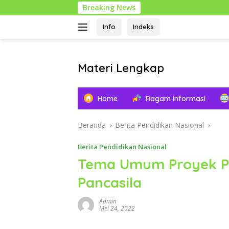
Langsung
Breaking News
ke
konten
Info
Indeks
Materi Lengkap
Info
Pendidikan
Home
Ragam Informasi
Lengkap
Beranda
Berita Pendidikan Nasional
Berita Pendidikan Nasional
Tema Umum Proyek Pe
Pancasila
Admin
Mei 24, 2022