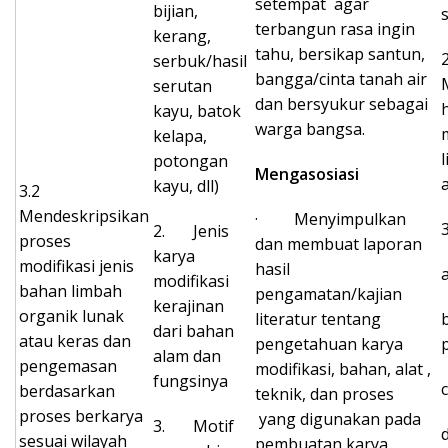
setempat agar
bijian,
terbangun rasa ingin
kerang,
tahu, bersikap santun,
serbuk/hasil
bangga/cinta tanah air
serutan
dan bersyukur sebagai
kayu, batok
warga bangsa.
kelapa,
potongan
Mengasosiasi
kayu, dll)
3.2
Mendeskripsikan
· Menyimpulkan
2. Jenis
proses
dan membuat laporan
karya
modifikasi jenis
hasil
modifikasi
bahan limbah
pengamatan/kajian
kerajinan
organik lunak
literatur tentang
dari bahan
atau keras dan
pengetahuan karya
alam dan
pengemasan
modifikasi, bahan, alat ,
fungsinya
berdasarkan
teknik, dan proses
proses berkarya
yang digunakan pada
3. Motif
sesuai wilayah
pembuatan karya