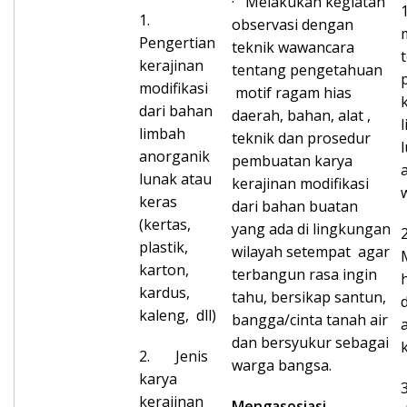
· Melakukan kegiatan
1.
observasi dengan
Pengertian
teknik wawancara
kerajinan
tentang pengetahuan
modifikasi
motif ragam hias
dari bahan
daerah, bahan, alat ,
limbah
teknik dan prosedur
anorganik
pembuatan karya
lunak atau
kerajinan modifikasi
keras
dari bahan buatan
(kertas,
yang ada di lingkungan
plastik,
wilayah setempat agar
karton,
terbangun rasa ingin
kardus,
tahu, bersikap santun,
kaleng, dll)
bangga/cinta tanah air
dan bersyukur sebagai
2. Jenis
warga bangsa.
karya
kerajinan
Mengasosiasi