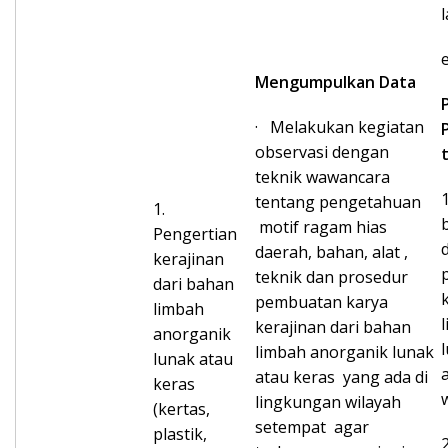
Mengumpulkan Data
· Melakukan kegiatan
observasi dengan
teknik wawancara
tentang pengetahuan
1.
motif ragam hias
Pengertian
daerah, bahan, alat ,
kerajinan
teknik dan prosedur
dari bahan
pembuatan karya
limbah
kerajinan dari bahan
anorganik
limbah anorganik lunak
lunak atau
atau keras yang ada di
keras
lingkungan wilayah
(kertas,
setempat agar
plastik,