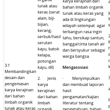
karya kerajinan dari
lunak atau
bahan limbah organik
keras (serat
lunak atau keras yang
alam, biji-
ada di lingkungan
bijian,
wilayah setempat agar
kerang,
terbangun rasa ingin
serbuk/hasil
tahu, bersikap santun,
serutan
bangga/cinta tanah air
kayu, batok
dan bersyukur sebagai
kelapa,
warga bangsa.
potongan
3.1
kayu, dll)
Mengasosiasi
Membandingkan
desain dan
2. Jenis
· Menyimpulkan
pengemasan
karya
dan membuat laporan
karya kerajinan
kerajinan
hasil
dari bahan
dari bahan
pengamatan/kajian
limbah organik
limbah
literatur tentang
lunak atau keras
organik
pengetahuan, bahan,