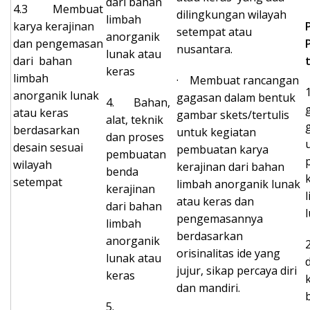
dari bahan
4.3 Membuat
dilingkungan wilayah
limbah
karya kerajinan
setempat atau
anorganik
dan pengemasan
nusantara.
lunak atau
dari bahan
keras
limbah
· Membuat rancangan
anorganik lunak
gagasan dalam bentuk
4. Bahan,
atau keras
gambar skets/tertulis
alat, teknik
berdasarkan
untuk kegiatan
dan proses
desain sesuai
pembuatan karya
pembuatan
wilayah
kerajinan dari bahan
benda
setempat
limbah anorganik lunak
kerajinan
atau keras dan
dari bahan
pengemasannya
limbah
berdasarkan
anorganik
orisinalitas ide yang
lunak atau
jujur, sikap percaya diri
keras
dan mandiri.
5.