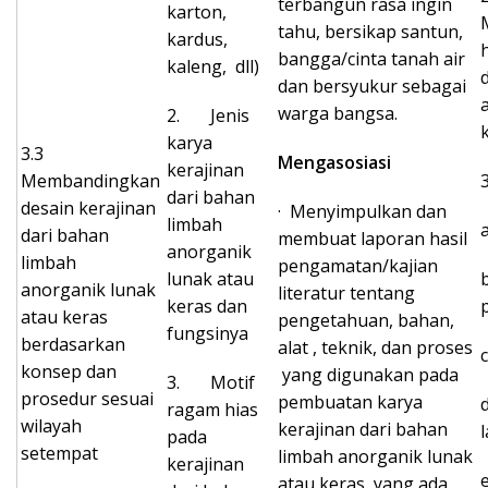
terbangun rasa ingin
karton,
tahu, bersikap santun,
kardus,
bangga/cinta tanah air
kaleng, dll)
dan bersyukur sebagai
warga bangsa.
2. Jenis
karya
3.3
Mengasosiasi
kerajinan
Membandingkan
dari bahan
desain kerajinan
· Menyimpulkan dan
limbah
dari bahan
membuat laporan hasil
anorganik
limbah
pengamatan/kajian
lunak atau
anorganik lunak
literatur tentang
keras dan
atau keras
pengetahuan, bahan,
fungsinya
berdasarkan
alat , teknik, dan proses
konsep dan
yang digunakan pada
3. Motif
prosedur sesuai
pembuatan karya
ragam hias
wilayah
kerajinan dari bahan
pada
setempat
limbah anorganik lunak
kerajinan
atau keras yang ada