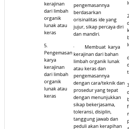
kerajinan
pengemasannya
dari limbah
berdasarkan
organik
orisinalitas ide yang
lunak atau
jujur, sikap percaya diri
keras
dan mandiri.
5.
· Membuat karya
Pengemasan
kerajinan dari bahan
karya
limbah organik lunak
kerajinan
atau keras dan
dari limbah
pengemasannya
organik
dengan cara/teknik dan
lunak atau
prosedur yang tepat
keras
dengan menunjukkan
sikap bekerjasama,
toleransi, disiplin,
tanggung jawab dan
peduli akan kerapihan
a