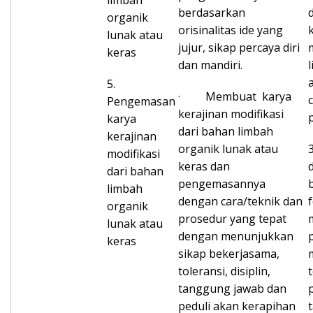
limbah
berdasarkan
organik
orisinalitas ide yang
lunak atau
jujur, sikap percaya diri
keras
dan mandiri.
5.
· Membuat karya
Pengemasan
kerajinan modifikasi
karya
dari bahan limbah
kerajinan
organik lunak atau
modifikasi
keras dan
dari bahan
pengemasannya
limbah
dengan cara/teknik dan
organik
prosedur yang tepat
lunak atau
dengan menunjukkan
keras
sikap bekerjasama,
toleransi, disiplin,
tanggung jawab dan
peduli akan kerapihan