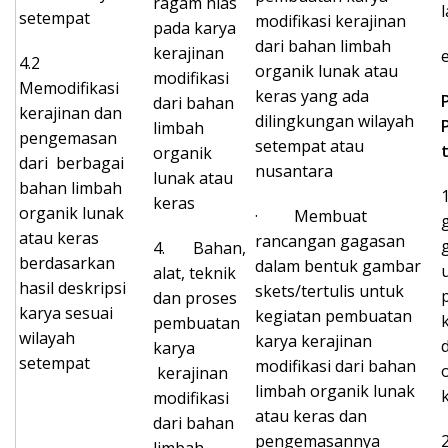
ragam hias
setempat
modifikasi kerajinan
pada karya
dari bahan limbah
kerajinan
4.2
organik lunak atau
modifikasi
Memodifikasi
keras yang ada
dari bahan
kerajinan dan
dilingkungan wilayah
limbah
pengemasan
setempat atau
organik
dari berbagai
nusantara
lunak atau
bahan limbah
keras
organik lunak
· Membuat
atau keras
rancangan gagasan
4. Bahan,
berdasarkan
dalam bentuk gambar
alat, teknik
hasil deskripsi
skets/tertulis untuk
dan proses
karya sesuai
kegiatan pembuatan
pembuatan
wilayah
karya kerajinan
karya
setempat
modifikasi dari bahan
kerajinan
limbah organik lunak
modifikasi
atau keras dan
dari bahan
pengemasannya