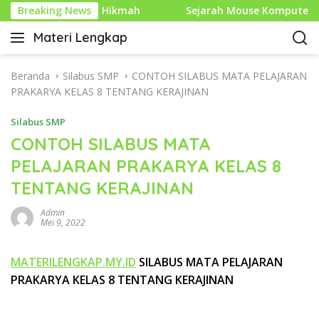
L
na dan Hikmah
Breaking News
Sejarah Mouse Komputer: Dari Penemua
a
Materi Lengkap
n
I
g
n
s
f
Beranda
Silabus SMP
CONTOH SILABUS MATA PELAJARAN
u
o
PRAKARYA KELAS 8 TENTANG KERAJINAN
n
P
g
Silabus SMP
e
k
n
CONTOH SILABUS MATA
e
d
PELAJARAN PRAKARYA KELAS 8
k
i
o
TENTANG KERAJINAN
d
n
i
t
Admin
k
Mei 9, 2022
e
a
n
n
MATERILENGKAP.MY.ID
SILABUS MATA PELAJARAN
L
PRAKARYA KELAS 8 TENTANG KERAJINAN
e
n
g