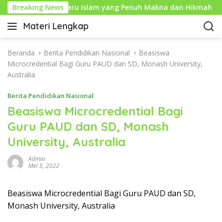
L
uharam: Tahun Baru Islam yang Penuh Makna dan Hikmah
Breaking News
a
Materi Lengkap
n
I
g
n
s
f
Beranda
Berita Pendidikan Nasional
Beasiswa
u
o
Microcredential Bagi Guru PAUD dan SD, Monash University,
n
P
Australia
g
e
k
Berita Pendidikan Nasional
n
e
d
Beasiswa Microcredential Bagi
k
i
Guru PAUD dan SD, Monash
o
d
n
University, Australia
i
t
k
e
Admin
a
Mei 5, 2022
n
n
L
Beasiswa Microcredential Bagi Guru PAUD dan SD,
e
Monash University, Australia
n
g