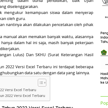
enting dalam dunia pendidikan, baik Ujian
ang diselenggarakan.
ntuk mengukur kemampuan siswa dalam menyerap
kan oleh guru.
kan nantinya akan dilakukan pencetakan oleh pihak
Peng
ra manual akan memakan banyak waktu, alasannya
Indo
Tah
 hanya dalam hal ini saja, masih banyak pekerjaan
dikerjakan.
terangan Lulus) Dan SKHU (Surat Keterangan Hasil
n 2022 Versi Excel Terbaru ini terdapat beberapa
nghubungkan data satu dengan data yang lainnya.
Hasi
Maha
ke U
Azha
22 Versi Excel Terbaru
202
un 2022 Versi Excel Terbaru
Pop
 Tahun 2022 Versi Excel Terbaru