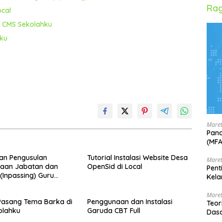
Rag
ocal
 CMS Sekolahku
hku
Maret
Pand
(MF
an Pengusulan
Tutorial Instalasi Website Desa
Maret
raan Jabatan dan
OpenSid di Local
Pent
(Inpassing) Guru
Kela
N Bersertifikasi
Maret
 Pasang Tema Barka di
Penggunaan dan Instalasi
Teor
olahku
Garuda CBT Full
Dasa