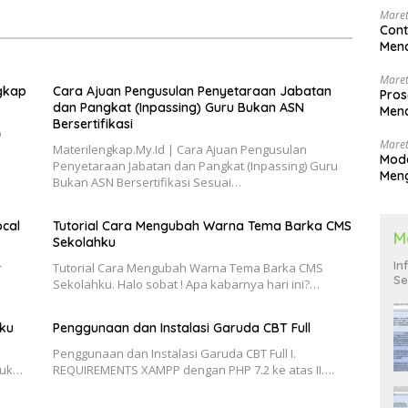
Maret
Cont
Menc
Maret
ngkap
Cara Ajuan Pengusulan Penyetaraan Jabatan
Pros
dan Pangkat (Inpassing) Guru Bukan ASN
Menc
Bersertifikasi
Men
p
Maret
s
Materilengkap.My.Id | Cara Ajuan Pengusulan
Mode
Penyetaraan Jabatan dan Pangkat (Inpassing) Guru
Men
Bukan ASN Bersertifikasi Sesuai…
Pend
ocal
Tutorial Cara Mengubah Warna Tema Barka CMS
M
Sekolahku
In
r
Tutorial Cara Mengubah Warna Tema Barka CMS
Se
Sekolahku. Halo sobat ! Apa kabarnya hari ini?…
hku
Penggunaan dan Instalasi Garuda CBT Full
Penggunaan dan Instalasi Garuda CBT Full I.
tuk…
REQUIREMENTS XAMPP dengan PHP 7.2 ke atas II….