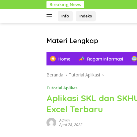
Langsung
Breaking News
ke
konten
Info
Indeks
Materi Lengkap
Info
Pendidikan
Home
Ragam Informasi
Lengkap
Beranda
Tutorial Aplikasi
Tutorial Aplikasi
Aplikasi SKL dan SKH
Excel Terbaru
Admin
April 28, 2022