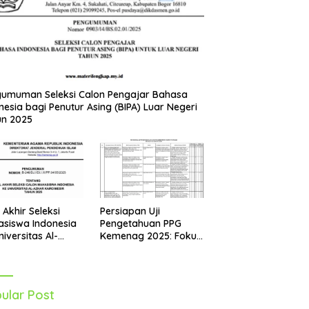
umuman Seleksi Calon Pengajar Bahasa
nesia bagi Penutur Asing (BIPA) Luar Negeri
un 2025
Persiapan Uji
l Akhir Seleksi
Pengetahuan PPG
siswa Indonesia
Kemenag 2025: Fokus
niversitas Al-
pada Mapel Al-Qur’an
r Mesir Tahun
Hadits
5 Diumumkan
ular Post