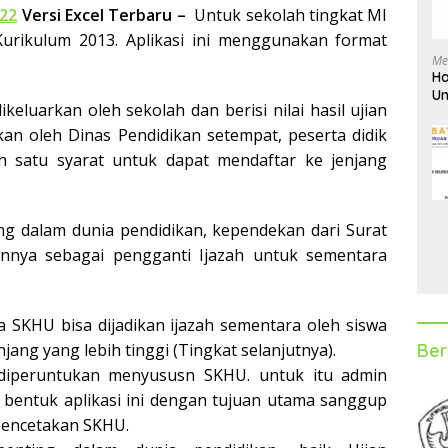
22
Versi Excel Terbaru –
Untuk sekolah tingkat MI
urikulum 2013. Aplikasi ini menggunakan format
Me
Ha
Un
eluarkan oleh sekolah dan berisi nilai hasil ujian
D
rkan oleh Dinas Pendidikan setempat, peserta didik
 satu syarat untuk dapat mendaftar ke jenjang
 dalam dunia pendidikan, kependekan dari Surat
annya sebagai pengganti Ijazah untuk sementara
a SKHU bisa dijadikan ijazah sementara oleh siswa
Ber
jang yang lebih tinggi (Tingkat selanjutnya).
 diperuntukan menyususn SKHU. untuk itu admin
entuk aplikasi ini dengan tujuan utama sanggup
pencetakan SKHU.