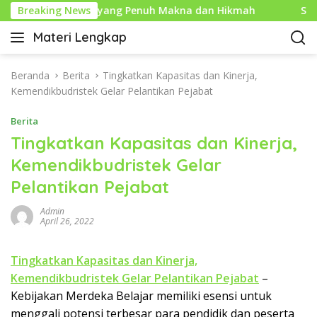
L
n Baru Islam yang Penuh Makna dan Hikmah
Breaking News
Sejarah 
a
Materi Lengkap
n
I
g
n
s
f
Beranda
Berita
Tingkatkan Kapasitas dan Kinerja,
u
o
Kemendikbudristek Gelar Pelantikan Pejabat
n
P
g
Berita
e
k
n
Tingkatkan Kapasitas dan Kinerja,
e
d
Kemendikbudristek Gelar
k
i
o
Pelantikan Pejabat
d
n
i
t
Admin
k
April 26, 2022
e
a
n
n
Tingkatkan Kapasitas dan Kinerja,
L
Kemendikbudristek Gelar Pelantikan Pejabat
–
e
n
Kebijakan Merdeka Belajar memiliki esensi untuk
g
menggali potensi terbesar para pendidik dan peserta