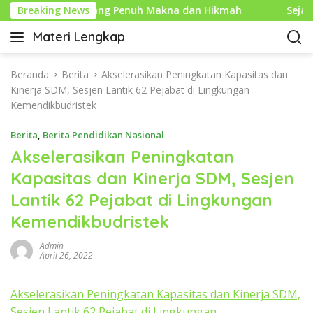
L
Baru Islam yang Penuh Makna dan Hikmah
Breaking News
Sejarah Mo
a
Materi Lengkap
n
I
g
n
s
f
Beranda
Berita
Akselerasikan Peningkatan Kapasitas dan
u
o
Kinerja SDM, Sesjen Lantik 62 Pejabat di Lingkungan
n
P
Kemendikbudristek
g
e
k
Berita
,
Berita Pendidikan Nasional
n
e
d
Akselerasikan Peningkatan
k
i
Kapasitas dan Kinerja SDM, Sesjen
o
d
n
Lantik 62 Pejabat di Lingkungan
i
t
k
Kemendikbudristek
e
a
n
n
Admin
April 26, 2022
L
e
n
Akselerasikan Peningkatan Kapasitas dan Kinerja SDM,
g
Sesjen Lantik 62 Pejabat di Lingkungan