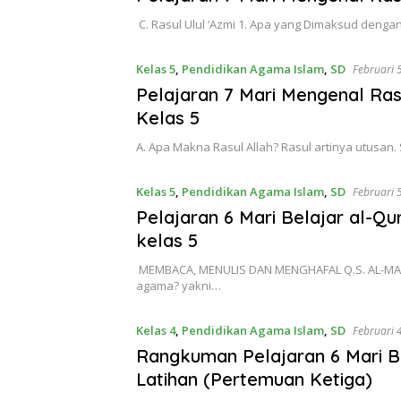
C. Rasul Ulul ‘Azmi 1. Apa yang Dimaksud denga
Kelas 5
,
Pendidikan Agama Islam
,
SD
Februari 
Pelajaran 7 Mari Mengenal Ras
Kelas 5
A. Apa Makna Rasul Allah? Rasul artinya utusan.
Kelas 5
,
Pendidikan Agama Islam
,
SD
Februari 
Pelajaran 6 Mari Belajar al-Qu
kelas 5
MEMBACA, MENULIS DAN MENGHAFAL Q.S. AL-MA’
agama? yakni…
Kelas 4
,
Pendidikan Agama Islam
,
SD
Februari 
Rangkuman Pelajaran 6 Mari Be
Latihan (Pertemuan Ketiga)