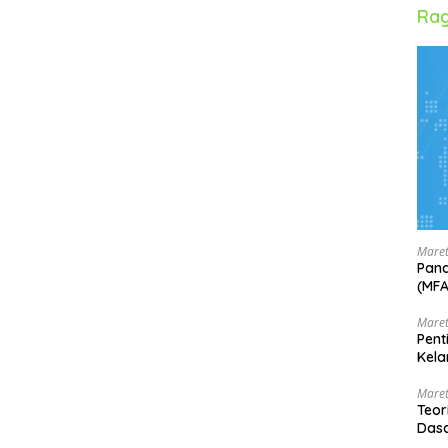
Rag
Maret
Pand
(MF
Maret
Pent
Kela
Maret
Teor
Dasa