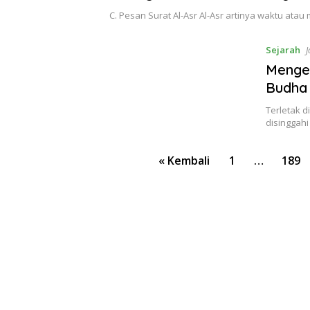
C. Pesan Surat Al-Asr Al-Asr artinya waktu atau
Sejarah
J
Mengen
Budha
Terletak 
disinggah
Paginasi
« Kembali
1
…
189
pos