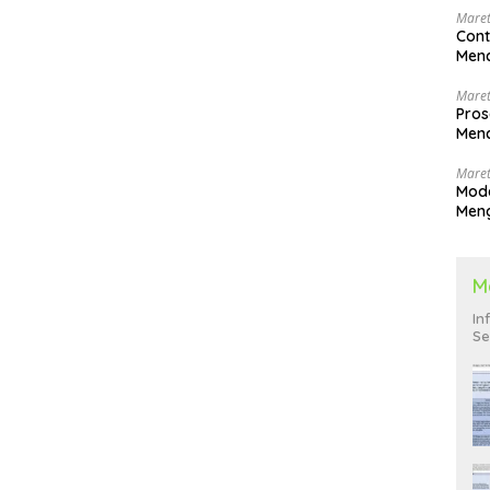
Maret
Cont
Menc
Maret
Pros
Menc
Men
Maret
Mode
Men
Pend
M
In
Se