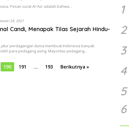
1
 masa. Pesan surat Al-‘Asr adalah bahwa…
anuari 28, 2021
2
al Candi, Menapak Tilas Sejarah Hindu-
3
di jalur perdagangan dunia membuat Indonesia banyak
i oleh para pedagang asing. Mayoritas pedagang…
4
190
191
…
193
Berikutnya »
5
6