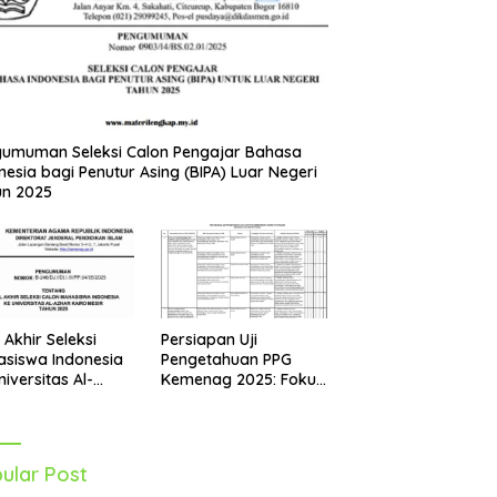
umuman Seleksi Calon Pengajar Bahasa
nesia bagi Penutur Asing (BIPA) Luar Negeri
un 2025
Persiapan Uji
l Akhir Seleksi
Pengetahuan PPG
siswa Indonesia
Kemenag 2025: Fokus
niversitas Al-
pada Mapel Al-Qur’an
r Mesir Tahun
Hadits
5 Diumumkan
ular Post