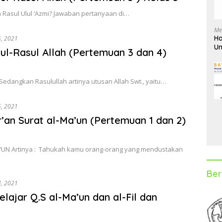
n Rasul Ulul ‘Azmi? Jawaban pertanyaan di…
Me
Ha
5, 2021
Un
ul-Rasul Allah (Pertemuan 3 dan 4)
D
 Sedangkan Rasulullah artinya utusan Allah Swt., yaitu…
5, 2021
r’an Surat al-Ma’un (Pertemuan 1 dan 2)
UN Artinya : Tahukah kamu orang-orang yang mendustakan
Ber
4, 2021
lajar Q.S al-Ma’un dan al-Fil dan