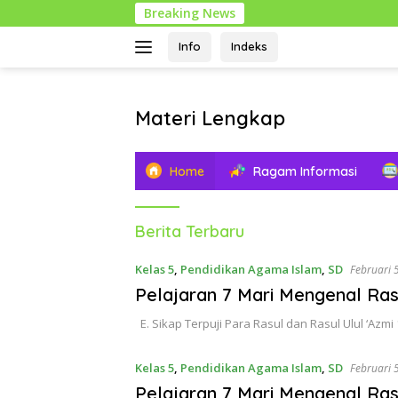
Langsung
Breaking News
ke
konten
Info
Indeks
Materi Lengkap
Info
Pendidikan
Home
Ragam Informasi
Lengkap
Materi
Berita Terbaru
Lengkap
Kelas 5
,
Pendidikan Agama Islam
,
SD
Februari 
Pelajaran 7 Mari Mengenal Ras
E. Sikap Terpuji Para Rasul dan Rasul Ulul ‘Azmi
Kelas 5
,
Pendidikan Agama Islam
,
SD
Februari 
Pelajaran 7 Mari Mengenal Ras