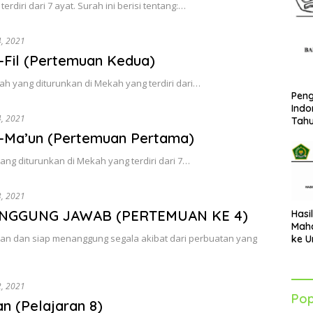
rdiri dari 7 ayat. Surah ini berisi tentang:…
4, 2021
l-Fil (Pertemuan Kedua)
urah yang diturunkan di Mekah yang terdiri dari…
Peng
Indo
4, 2021
Tah
al-Ma’un (Pertemuan Pertama)
yang diturunkan di Mekah yang terdiri dari 7…
3, 2021
ANGGUNG JAWAB (PERTEMUAN KE 4)
Hasi
Maha
n dan siap menanggung segala akibat dari perbuatan yang
ke U
Azha
202
2, 2021
Pop
n (Pelajaran 8)