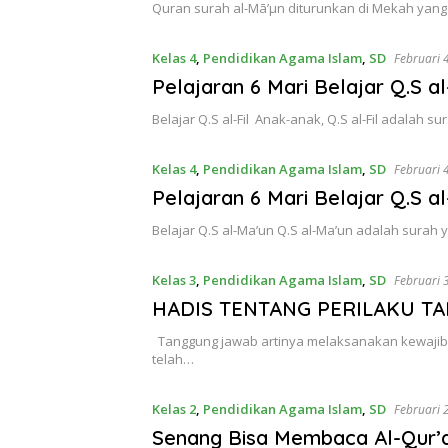
Quran surah al-Mā’µn diturunkan di Mekah yang te
Kelas 4
,
Pendidikan Agama Islam
,
SD
Februari 
Pelajaran 6 Mari Belajar Q.S a
Belajar Q.S al-Fil Anak-anak, Q.S al-Fil adalah s
Kelas 4
,
Pendidikan Agama Islam
,
SD
Februari 
Pelajaran 6 Mari Belajar Q.S 
Belajar Q.S al-Ma’un Q.S al-Ma’un adalah surah 
Kelas 3
,
Pendidikan Agama Islam
,
SD
Februari 
HADIS TENTANG PERILAKU T
Tanggung jawab artinya melaksanakan kewajiba
telah…
Kelas 2
,
Pendidikan Agama Islam
,
SD
Februari 
Senang Bisa Membaca Al-Qur’a