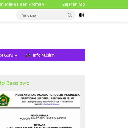
dan Hikmah
Sejarah Mouse Komputer: Dari Penemuan A
si Guru
Info Muslim
nfo Beasiswa